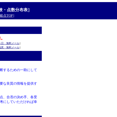
験・点数分布表］
岐点TOP
］
ぶ。
５日・無料メール
］
知恵・無料メール
］
断するための一助にして
要な良質の情報を提供す
点、合否の決め手、各受
考にしていただければ幸