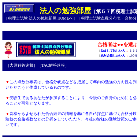
法人の勉強部屋
［第５７回税理士試
［
税理士試験 法人の勉強部屋 HOMEへ
］［
税理士試験点数分布表・合格分
合格者は●●を選
→
［
励まして欲しい人
３６
→
［
絶対合格したい人
ゴク
［大原解答速報］［TAC解答速報］
▼
この点数分布表は、合格分岐点などを把握して年内の勉強の方向性を判
いただこうと作成しているものです。
▼
受験生であるあなたが参加することにより、今後のご自身のためにも必
ることが可能となります。
▼
皆様からよせられた合否結果の情報を基に各自己採点に基づく合格分岐
験校の合格者数などの分析をしていただき、今後の皆様の受験対策のご参
いです。